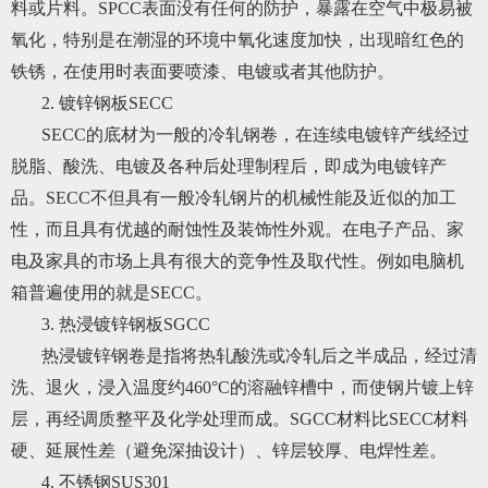
料或片料。SPCC表面没有任何的防护，暴露在空气中极易被
氧化，特别是在潮湿的环境中氧化速度加快，出现暗红色的
铁锈，在使用时表面要喷漆、电镀或者其他防护。
2. 镀锌钢板SECC
SECC的底材为一般的冷轧钢卷，在连续电镀锌产线经过
脱脂、酸洗、电镀及各种后处理制程后，即成为电镀锌产
品。SECC不但具有一般冷轧钢片的机械性能及近似的加工
性，而且具有优越的耐蚀性及装饰性外观。在电子产品、家
电及家具的市场上具有很大的竞争性及取代性。例如电脑机
箱普遍使用的就是SECC。
3. 热浸镀锌钢板SGCC
热浸镀锌钢卷是指将热轧酸洗或冷轧后之半成品，经过清
洗、退火，浸入温度约460°C的溶融锌槽中，而使钢片镀上锌
层，再经调质整平及化学处理而成。SGCC材料比SECC材料
硬、延展性差（避免深抽设计）、锌层较厚、电焊性差。
4. 不锈钢SUS301