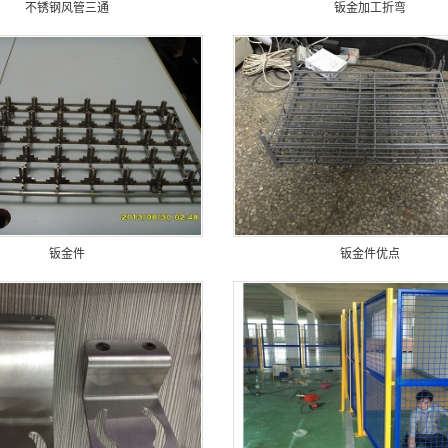
不锈钢风管三通
钣金加工折弯
钣金件
钣金件优点