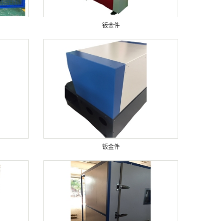
钣金件
钣金件