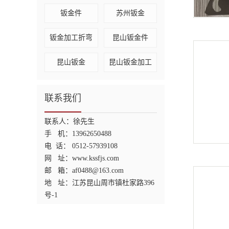
钣金件
苏州钣金
钣金加工折弯
昆山钣金件
昆山钣金
昆山钣金加工
联系我们
联系人：徐先生
手 机：13962650488
电 话： 0512-57939108
网 址：www.kssfjs.com
邮 箱：af0488@163.com
地 址：
江苏昆山
周市镇杜家路396
号-1