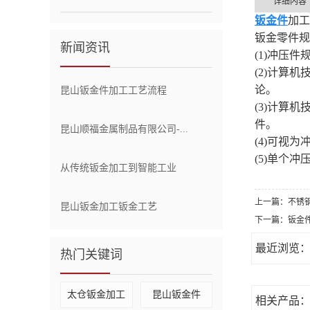
详细内容
钣金件
加工
钣金零件规
新闻资讯
(1)冲压
(2)计算
论。
昆山钣金件加工工艺流程
(3)计算
件。
昆山顺福金属制品有限公司-...
(4)可视
(5)单个
从传统钣金加工到智能工业
上一篇：
不锈
昆山钣金加工钣金工艺
下一篇：
钣金
最近浏览
热门关键词
太仓钣金加工
昆山钣金件
相关产品