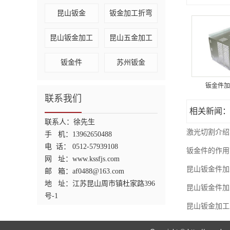
昆山钣金
钣金加工折弯
昆山钣金加工
昆山五金加工
钣金件
苏州钣金
钣金件加
联系我们
相关新闻
联系人：徐先生
激光切割介绍
手 机：13962650488
电 话： 0512-57939108
钣金件的作用
网 址：www.kssfjs.com
昆山钣金件加
邮 箱：af0488@163.com
地 址：
江苏昆山
周市镇杜家路396
昆山钣金件加
号-1
昆山钣金加工