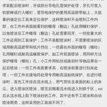
求装配后喷涂时，牙或部分导电孔需保护处理，牙孔可查入
软胶棒或拧入螺钉，需导电保护的要用高温胶带贴上，大批
量的做定位工装来定位保护，这样喷涂时不会喷到工件内
部，在工件外表面能看到的螺母（翻边）孔处用螺钉保护，
以免喷涂后工件螺母（翻边）孔处需要回牙。一些批量大的
工件还用到工装保护；工件不装配喷涂时，不需要喷涂的区
域用耐高温胶带和纸片挡住，一些露在外面的螺母（螺柱）
孔用螺钉或耐高温橡胶保护。如工件双面喷涂，用同样方法
保护螺母（螺柱）孔；小工件用铅丝或曲别针等物品窜在一
起后喷涂；一些工件表面要求高，在喷涂前要进行刮灰处
理；一些工件在接地符处用专用耐高温贴纸保护。在进行喷
涂时，首先工件挂在流水线上，用气管吹去表面的粘上的灰
尘。进入喷涂区喷涂，喷完后顺着流水线进入到烘干区，zui
后从流水线上取下喷涂好的工件。其中还有手工喷涂和自动
喷涂两类，这样采用的工装就不同了。