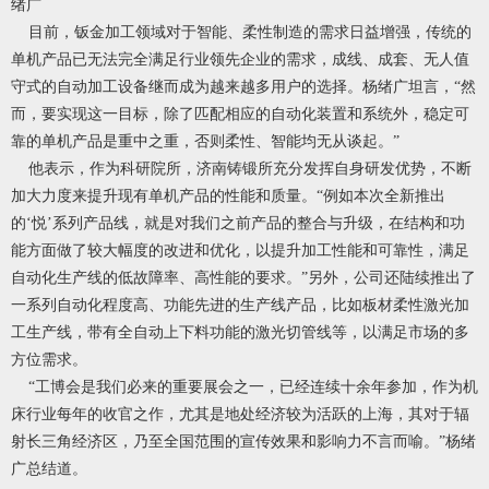
绪广
目前，钣金加工领域对于智能、柔性制造的需求日益增强，传统的
单机产品已无法完全满足行业领先企业的需求，成线、成套、无人值
守式的自动加工设备继而成为越来越多用户的选择。杨绪广坦言，“然
而，要实现这一目标，除了匹配相应的自动化装置和系统外，稳定可
靠的单机产品是重中之重，否则柔性、智能均无从谈起。”
他表示，作为科研院所，济南铸锻所充分发挥自身研发优势，不断
加大力度来提升现有单机产品的性能和质量。“例如本次全新推出
的‘悦’系列产品线，就是对我们之前产品的整合与升级，在结构和功
能方面做了较大幅度的改进和优化，以提升加工性能和可靠性，满足
自动化生产线的低故障率、高性能的要求。”另外，公司还陆续推出了
一系列自动化程度高、功能先进的生产线产品，比如板材柔性激光加
工生产线，带有全自动上下料功能的激光切管线等，以满足市场的多
方位需求。
“工博会是我们必来的重要展会之一，已经连续十余年参加，作为机
床行业每年的收官之作，尤其是地处经济较为活跃的上海，其对于辐
射长三角经济区，乃至全国范围的宣传效果和影响力不言而喻。”杨绪
广总结道。