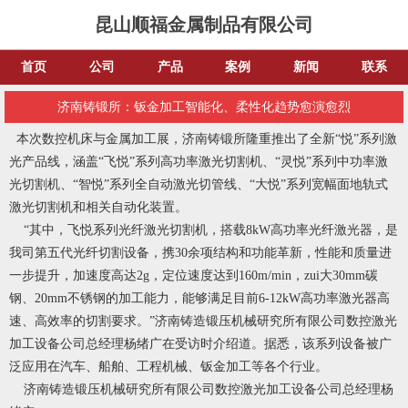
昆山顺福金属制品有限公司
首页
公司
产品
案例
新闻
联系
济南铸锻所：钣金加工智能化、柔性化趋势愈演愈烈
本次数控机床与金属加工展，济南铸锻所隆重推出了全新“悦”系列激
光产品线，涵盖“飞悦”系列高功率激光切割机、“灵悦”系列中功率激
光切割机、“智悦”系列全自动激光切管线、“大悦”系列宽幅面地轨式
激光切割机和相关自动化装置。
“其中，飞悦系列光纤激光切割机，搭载8kW高功率光纤激光器，是
我司第五代光纤切割设备，携30余项结构和功能革新，性能和质量进
一步提升，加速度高达2g，定位速度达到160m/min，zui大30mm碳
钢、20mm不锈钢的加工能力，能够满足目前6-12kW高功率激光器高
速、高效率的切割要求。”济南铸造锻压机械研究所有限公司数控激光
加工设备公司总经理杨绪广在受访时介绍道。据悉，该系列设备被广
泛应用在汽车、船舶、工程机械、钣金加工等各个行业。
济南铸造锻压机械研究所有限公司数控激光加工设备公司总经理杨