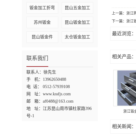
钣金加工折弯
昆山五金加工
上一篇：
浙江
下一篇：
浙江
苏州钣金
昆山钣金加工
最近浏览
昆山钣金件
太仓钣金加工
相关产品
联系我们
联系人：徐先生
手 机：13962650488
电 话： 0512-57939108
网 址：www.kssfjs.com
邮 箱：af0488@163.com
地 址：
江苏昆山
周市镇杜家路396
浙江钣
号-1
相关新闻