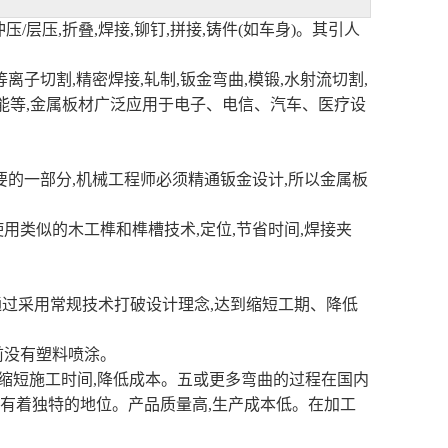
/层压,折叠,焊接,铆钉,拼接,铸件(如车身)。其引人
离子切割,精密焊接,轧制,钣金弯曲,模锻,水射流切割,
能等,金属板材广泛应用于电子、电信、汽车、医疗设
要的一部分,机械工程师必须精通钣金设计,所以金属板
用类似的木工榫和榫槽技术,定位,节省时间,焊接夹
。通过采用常规技术打破设计理念,达到缩短工期、降低
前没有塑料喷涂。
,缩短施工时间,降低成本。五或更多弯曲的过程在国内
有着独特的地位。产品质量高,生产成本低。在加工