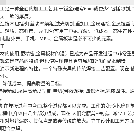
工是一种全面的加工工艺,用于钣金(通常6mm或更少),包括切割,冲压
是一致的厚度。
造技术包括:灯丝功率绕组,激光切割,重加工,金属连接,金属拉丝,等
。轻质、高强度、导电性(可用于电磁屏蔽)、低成本、高生产性
如电脑外壳、手机、MP3、金属板等是必不可少的元素。
工
材的使用,更精密,金属板材的设计已成为产品开发过程中非常重
观满足产品的特点,但也使冲压模具更容易和较低的成本制造。
演示新进程的特性。一个特殊夹具的传统焊接工艺配置。现在,使
形小。
、降低成本、提高质量的目标。
焊接精细,采用高精度功能,单切(带微连接),四倍浮标,完成四件
。
构,在焊接过程中弯曲,整个过程都可以完成。工件的变形小,磨削
过程中,身体由几个部分组成。现在,人们弯腰剪+完成。减少工艺
相对地普遍的。其优点是放弃传统的放大。它在设计和工艺方面
须配合点焊。