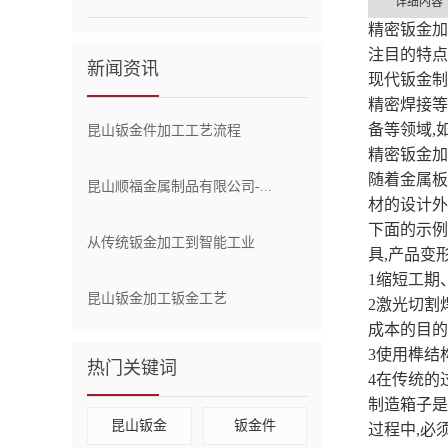
详细内容
精密钣金加
注目的特点
新闻资讯
现代钣金制
精密焊接等
备等领域,
昆山钣金件加工工艺流程
精密钣金加
随着金属板
昆山顺福金属制品有限公司-...
材的设计外
下面的示例
从传统钣金加工到智能工业
具,产品变
1缩短工期
昆山钣金加工钣金工艺
2激光切割
成本的目的
3使用榫结
热门关键词
4在传统的
制造箱子是
昆山钣金
钣金件
过程中,必