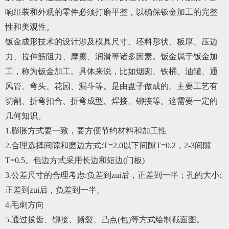
响组装和外观的零件必须打磨平整，以确保钣金加工的完整
性和美观性。
钣金成形技术的设计涉及模具尺寸、坯料形状、板厚、压边
力、拉伸筋阻力、摩擦、润滑等诸多因素。钣金属于钣金加
工，称为钣金加工。具体来说，比如烟囱、铁桶、油罐、通
风管、弯头、花园、漏斗等。是由盘子做成的。主要工艺有
切割、折弯扣合、折弯成型、焊接、铆接等。这需要一定的
几何知识。
1.膨胀方式要一致，要方便节约材料和加工性
2.合理选择间隙和磨边方式:T=2.0以下间隙T=0.2，2-3间隙
T=0.5。包边方式采用长边和短边(门板)
3.公差尺寸的合理考虑:负差到zui后，正差到一半；孔的大小:
正差到zui后，负差到一半。
4.毛刺方向
5.通过拔齿、铆接、撕裂、凸点(包)等方式绘制截面图。